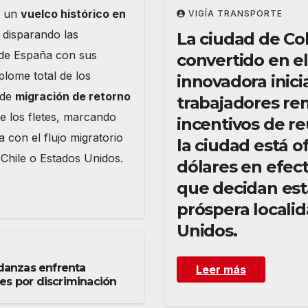
reubicarse
o un
vuelco histórico en
VIGÍA TRANSPORTE
, disparando las
La ciudad de Co
sde España con sus
convertido en e
plome total de los
innovadora inicia
 de
migración de retorno
trabajadores re
e los fletes, marcando
incentivos de r
 con el flujo migratorio
la ciudad está 
Chile o Estados Unidos.
dólares en efect
que decidan est
próspera localid
Unidos.
anzas enfrenta
Leer más
es por discriminación