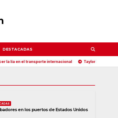
n
DESTACADAS
porte internacional
Taylor Machine Works destina apilado
CADAS
ibadores en los puertos de Estados Unidos