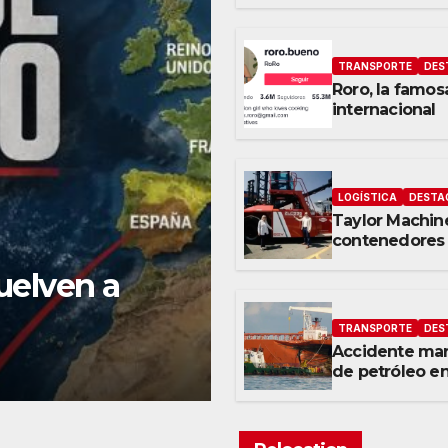
TRANSPORTE
DES
Roro, la famosa
internacional
LOGÍSTICA
DESTA
Taylor Machine
contenedores 
Puerto de Los
vuelven a
TRANSPORTE
DES
Accidente mar
de petróleo en