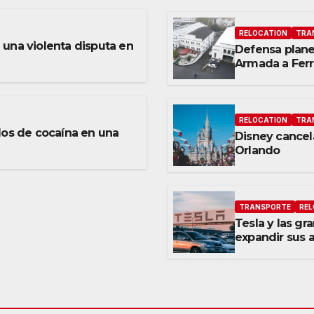
RELOCATION
TRA
una violenta disputa en
Defensa planea
Armada a Ferr
RELOCATION
TRA
los de cocaína en una
Disney cancel
Orlando
TRANSPORTE
REL
Tesla y las g
expandir sus 