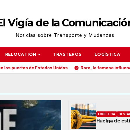
El Vigía de la Comunicació
Noticias sobre Transporte y Mudanzas
RELOCATION
TRASTEROS
LOGÍSTICA
tados Unidos
Roro, la famosa influencer la lía en el trans
LOGÍSTICA
DESTA
Huelga de est