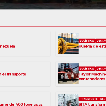
LOGÍSTICA
DESTA
enezuela
Huelga de est
LOGÍSTICA
DESTA
n el transporte
Taylor Machine
contenedores 
Puerto de Los
TRANSPORTE
DES
rame de 400 toneladas
SITA transform