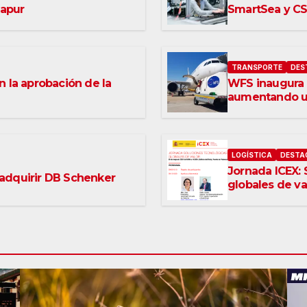
gapur
SmartSea y CSM
TRANSPORTE
DES
 la aprobación de la
WFS inaugura 
aumentando un
LOGÍSTICA
DESTA
Jornada ICEX: 
r adquirir DB Schenker
globales de val