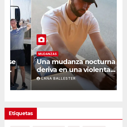
MUDANZAS
M
Una mudanza nocturna
D
deriva en una violenta
2
disputa en Ourense
m
LANA BALLESTER
Etiquetas