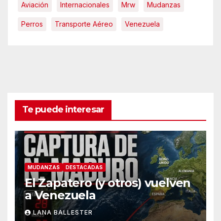
Aviación
Internacionales
Mrw
Mudanzas
Perros
Transporte Aéreo
Venezuela
Te puede interesar
MUDANZAS
DESTACADAS
El Zapatero (y otros) vuelven
a Venezuela
LANA BALLESTER