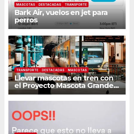
MASCOTAS
DESTACADAS
TRANSPORTE
Bark Air, vuelos en jet para
perros
TRANSPORTE
DESTACADAS
MASCOTAS
Llevar mascotas en tren con
el Proyecto Mascota Grande
de Renfe cumple 1 año