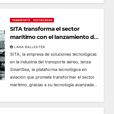
TRANSPORTE
DESTACADAS
SITA transforma el sector
marítimo con el lanzamiento de
SmartSea y CSM se convierte en
LANA BALLESTER
su primer cliente
SITA, la empresa de soluciones tecnológicas
en la industria del transporte aéreo, lanza
SmartSea, la plataforma tecnológica en
aviación que promete transformar el sector
marítimo, gracias a su tecnología avanzada…