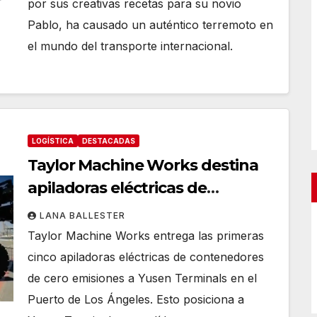
por sus creativas recetas para su novio
DANZAS
DESTACADAS
MUDANZAS
Pablo, ha causado un auténtico terremoto en
l Zapatero (y
Empresa
el mundo del transporte internacional.
tros) vuelven a
estadoun
enezuela
mudanzas
ANA BALLESTER
VIGÍA TRANSPORT
demanda 
millones 
LOGÍSTICA
DESTACADAS
Taylor Machine Works destina
por discr
apiladoras eléctricas de
contenedores de cero emisiones
LANA BALLESTER
a Yusen Terminals en el Puerto
Taylor Machine Works entrega las primeras
de Los Ángeles
cinco apiladoras eléctricas de contenedores
de cero emisiones a Yusen Terminals en el
Puerto de Los Ángeles. Esto posiciona a