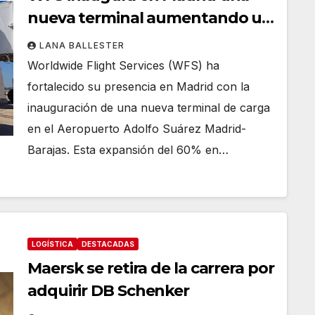
nueva terminal aumentando un
60% su capacidad de gestión de
LANA BALLESTER
carga
Worldwide Flight Services (WFS) ha
fortalecido su presencia en Madrid con la
inauguración de una nueva terminal de carga
en el Aeropuerto Adolfo Suárez Madrid-
Barajas. Esta expansión del 60% en…
LOGÍSTICA
DESTACADAS
Maersk se retira de la carrera por
adquirir DB Schenker