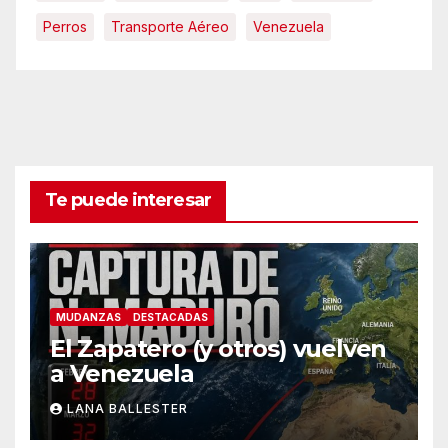
Perros
Transporte Aéreo
Venezuela
Te puede interesar
MUDANZAS
DESTACADAS
El Zapatero (y otros) vuelven
a Venezuela
LANA BALLESTER