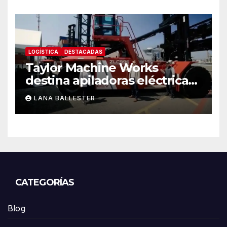
LOGÍSTICA
DESTACADAS
Taylor Machine Works
destina apiladoras eléctricas
de contenedores de cero
LANA BALLESTER
emisiones a Yusen Terminals
en el Puerto de Los Ángeles
CATEGORÍAS
Blog