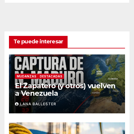
Te puede interesar
MUDANZAS
DESTACADAS
El Zapatero (y otros) vuelven
a Venezuela
LANA BALLESTER