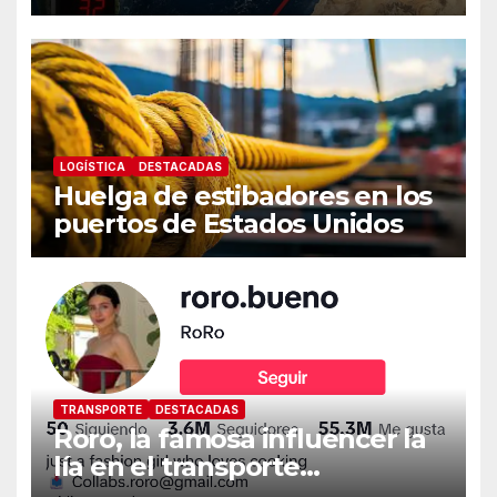
LOGÍSTICA
DESTACADAS
Huelga de estibadores en los
puertos de Estados Unidos
TRANSPORTE
DESTACADAS
Roro, la famosa influencer la
lía en el transporte
internacional