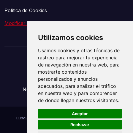
Política de Cookies
Modificar preferencia de Cookies
Utilizamos cookies
Usamos cookies y otras técnicas de
rastreo para mejorar tu experiencia
El Vigía de la
de navegación en nuestra web, para
mostrarte contenidos
Comunicación
personalizados y anuncios
adecuados, para analizar el tráfico
Noticias sobre Transporte y Mudanzas
en nuestra web y para comprender
de donde llegan nuestros visitantes.
Aceptar
Funciona gracias a WordPress
|
Tema: News Way por
Rechazar
Themeansar
.