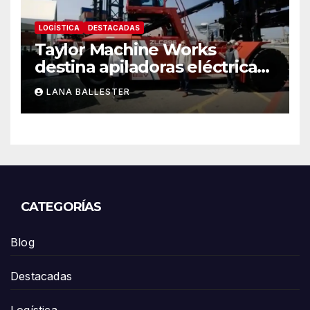
LOGÍSTICA
DESTACADAS
Taylor Machine Works
destina apiladoras eléctricas
de contenedores de cero
LANA BALLESTER
emisiones a Yusen Terminals
en el Puerto de Los Ángeles
CATEGORÍAS
Blog
Destacadas
Logística