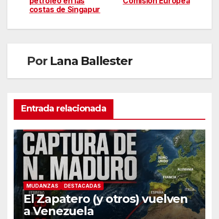
petróleo en las
Comisión Europea
costas de Singapur
Por
Lana Ballester
Entrada relacionada
MUDANZAS
DESTACADAS
El Zapatero (y otros) vuelven
a Venezuela