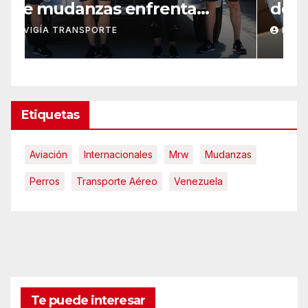
deriva en una violenta
2
disputa en Ourense
m
LANA BALLESTER
Etiquetas
Aviación
Internacionales
Mrw
Mudanzas
Perros
Transporte Aéreo
Venezuela
Te puede interesar