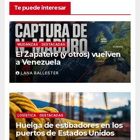
Te puede interesar
MUDANZAS
DESTACADAS
El Zapatero (y otros) vuelven
a Venezuela
LANA BALLESTER
LOGÍSTICA
DESTACADAS
Huelga de estibadores en los
puertos de Estados Unidos