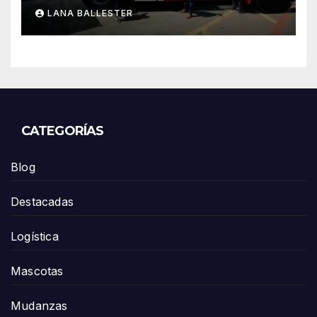
de contenedores de cero
LANA BALLESTER
emisiones a Yusen Terminals
en el Puerto de Los Ángeles
CATEGORÍAS
Blog
Destacadas
Logística
Mascotas
Mudanzas