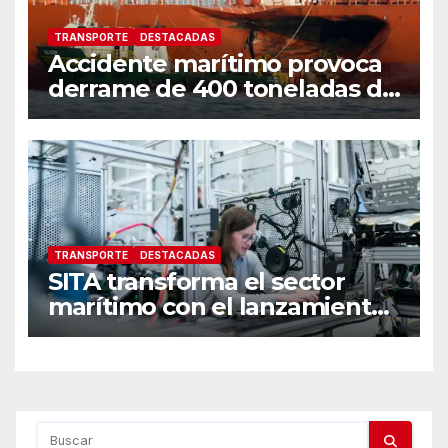
TRANSPORTE
DESTACADAS
Accidente marítimo provoca
derrame de 400 toneladas de
petróleo en las costas de
Singapur
TRANSPORTE
DESTACADAS
SITA transforma el sector
marítimo con el lanzamiento
de SmartSea y CSM se
convierte en su primer
cliente