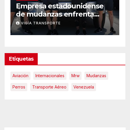
Una mudanza nocturna
D
deriva en una violenta
2
disputa en Ourense
m
LANA BALLESTER
Etiquetas
Aviación
Internacionales
Mrw
Mudanzas
Perros
Transporte Aéreo
Venezuela