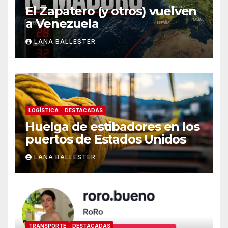
El Zapatero (y otros) vuelven
a Venezuela
LANA BALLESTER
LOGÍSTICA
DESTACADAS
Huelga de estibadores en los
puertos de Estados Unidos
LANA BALLESTER
TRANSPORTE
DESTACADAS