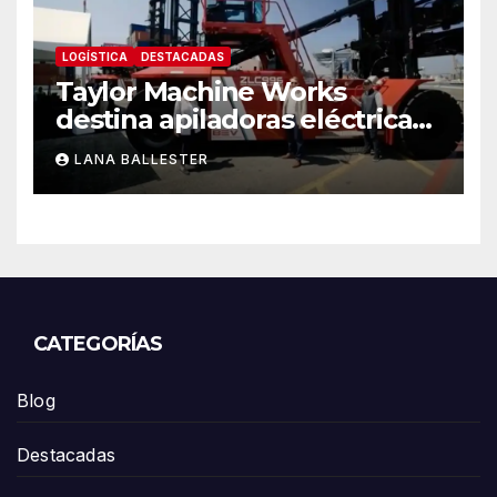
LOGÍSTICA
DESTACADAS
Taylor Machine Works
destina apiladoras eléctricas
de contenedores de cero
LANA BALLESTER
emisiones a Yusen Terminals
en el Puerto de Los Ángeles
CATEGORÍAS
Blog
Destacadas