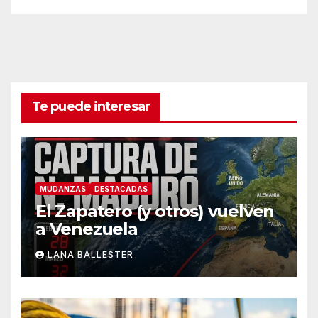
Te puede interesar
MUDANZAS
DESTACADAS
El Zapatero (y otros) vuelven
a Venezuela
LANA BALLESTER