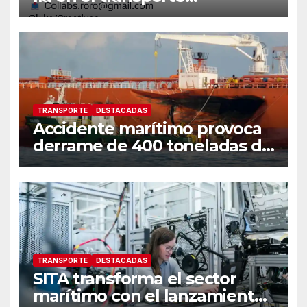
internacional
TRANSPORTE
DESTACADAS
Accidente marítimo provoca
derrame de 400 toneladas de
petróleo en las costas de
Singapur
TRANSPORTE
DESTACADAS
SITA transforma el sector
marítimo con el lanzamiento