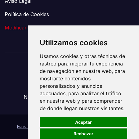
Aviso Legal
Política de Cookies
Modificar preferencia de Cookies
Utilizamos cookies
Usamos cookies y otras técnicas de
rastreo para mejorar tu experiencia
El Vigía de la
de navegación en nuestra web, para
mostrarte contenidos
Comunicación
personalizados y anuncios
adecuados, para analizar el tráfico
Noticias sobre Transporte y Mudanzas
en nuestra web y para comprender
de donde llegan nuestros visitantes.
Aceptar
Funciona gracias a WordPress
|
Tema: News Way por
Rechazar
Themeansar
.