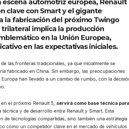
la escena automotriz europea, Renault
n clave con Smart y el gigante
a la fabricación del próximo Twingo
 trilateral implica la producción
mblemático en la Unión Europea,
ativo en las expectativas iniciales.
 de las fronteras tradicionales, ya que inicialmente se
ría fabricado en China. Sin embargo, las preocupaciones
n Europa han llevado a un cambio de rumbo, con la decisió
eo.
MUDANZAS
DESTACADAS
El Zapatero
 en el próximo Renault 5,
servirá como base técnica para
(y otros)
ia técnica y de desarrollo entre Renault y Smart. Esta
vuelven a
ón de tecnologías compartidas, sino también una estrategia
LANA BALLESTER
rico como un competidor clave en el mercado de vehículos