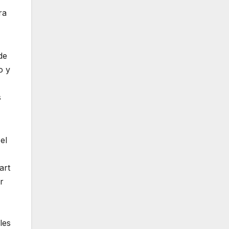
ra
de
o y
s
el
art
r
les