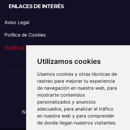
ENLACES DE INTERÉS
Aviso Legal
Política de Cookies
Modificar preferencia de Cookies
Utilizamos cookies
Usamos cookies y otras técnicas de
rastreo para mejorar tu experiencia
El Vigía de la
de navegación en nuestra web, para
mostrarte contenidos
Comunicación
personalizados y anuncios
adecuados, para analizar el tráfico
Noticias sobre Transporte y Mudanzas
en nuestra web y para comprender
de donde llegan nuestros visitantes.