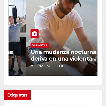
MUDANZAS
M
Una mudanza nocturna
D
deriva en una violenta
2
disputa en Ourense
m
LANA BALLESTER
Etiquetas