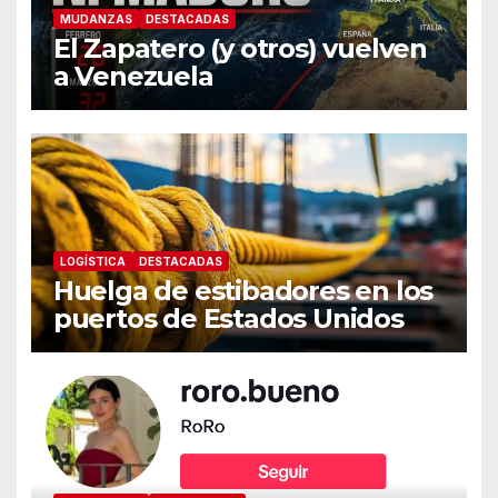
MUDANZAS
DESTACADAS
El Zapatero (y otros) vuelven
a Venezuela
LOGÍSTICA
DESTACADAS
Huelga de estibadores en los
puertos de Estados Unidos