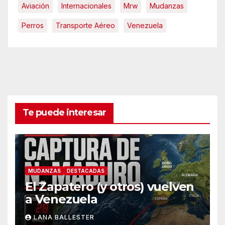
Aviación
Internacionales
Mrw
Mudanzas
Perros
Transporte Aéreo
Venezuela
Te puede interesar
MUDANZAS
DESTACADAS
El Zapatero (y otros) vuelven
a Venezuela
LANA BALLESTER