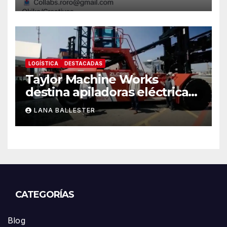
LOGÍSTICA
DESTACADAS
Taylor Machine Works
destina apiladoras eléctricas
de contenedores de cero
LANA BALLESTER
emisiones a Yusen Terminals
en el Puerto de Los Ángeles
CATEGORÍAS
Blog