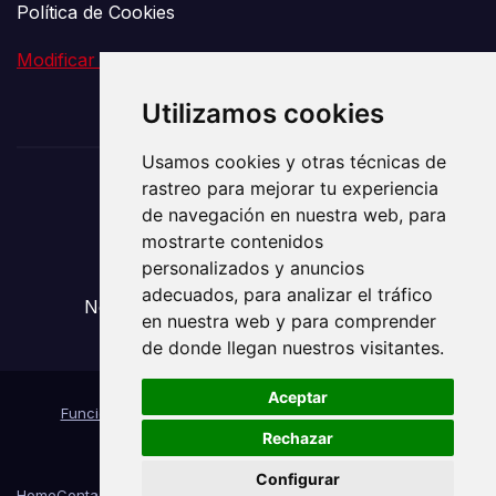
Política de Cookies
Modificar preferencia de Cookies
Utilizamos cookies
Usamos cookies y otras técnicas de
rastreo para mejorar tu experiencia
El Vigía de la
de navegación en nuestra web, para
mostrarte contenidos
Comunicación
personalizados y anuncios
adecuados, para analizar el tráfico
Noticias sobre Transporte y Mudanzas
en nuestra web y para comprender
de donde llegan nuestros visitantes.
Aceptar
Funciona gracias a WordPress
|
Tema: News Way por
Rechazar
Themeansar
.
Configurar
Home
Contact
Sample Page