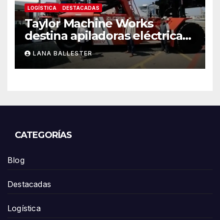
LOGÍSTICA
DESTACADAS
Taylor Machine Works
destina apiladoras eléctricas
de contenedores de cero
LANA BALLESTER
emisiones a Yusen Terminals
en el Puerto de Los Ángeles
CATEGORÍAS
Blog
Destacadas
Logística