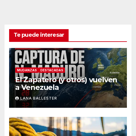
Te puede interesar
MUDANZAS
DESTACADAS
El Zapatero (y otros) vuelven
a Venezuela
LANA BALLESTER