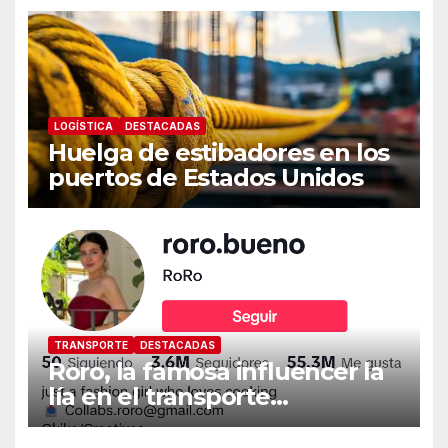
LOGÍSTICA
DESTACADAS
Huelga de estibadores en los
puertos de Estados Unidos
TRANSPORTE
DESTACADAS
Roro, la famosa influencer la
lía en el transporte
internacional