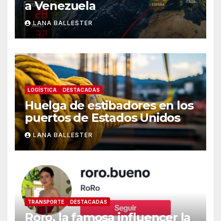
a Venezuela
LANA BALLESTER
LOGÍSTICA
DESTACADAS
Huelga de estibadores en los
puertos de Estados Unidos
LANA BALLESTER
TRANSPORTE
DESTACADAS
Roro, la famosa influencer la