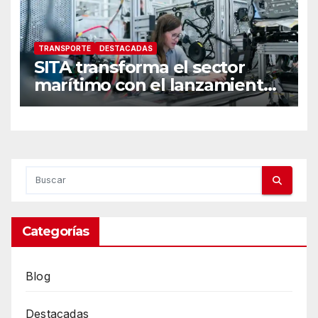
TRANSPORTE
DESTACADAS
SITA transforma el sector
marítimo con el lanzamiento
de SmartSea y CSM se
convierte en su primer
cliente
Categorías
Blog
Destacadas