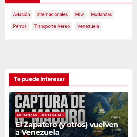
Aviación
Internacionales
Mrw
Mudanzas
Perros
Transporte Aéreo
Venezuela
Te puede interesar
MUDANZAS
DESTACADAS
El Zapatero (y otros) vuelven
a Venezuela