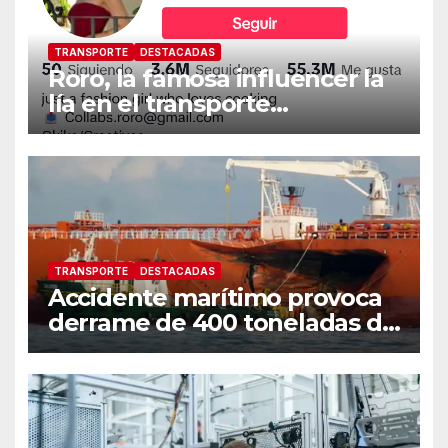
TRANSPORTE
DESTACADAS
Roro, la famosa influencer la
lía en el transporte
internacional
TRANSPORTE
DESTACADAS
Accidente marítimo provoca
derrame de 400 toneladas de
petróleo en las costas de
Singapur