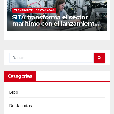
TRANSPORTE
DESTACADAS
SITA transforma el sector
marítimo con el lanzamiento
de SmartSea y CSM se
convierte en su primer
cliente
Categorías
Blog
Destacadas