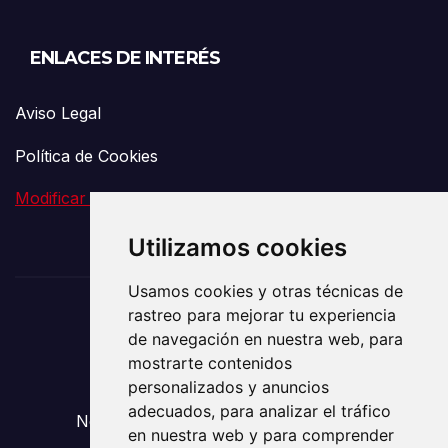
ENLACES DE INTERÉS
Aviso Legal
Política de Cookies
Modificar preferencia de Cookies
Utilizamos cookies
Usamos cookies y otras técnicas de
rastreo para mejorar tu experiencia
El Vigía de la
de navegación en nuestra web, para
mostrarte contenidos
Comunicación
personalizados y anuncios
adecuados, para analizar el tráfico
Noticias sobre Transporte y Mudanzas
en nuestra web y para comprender