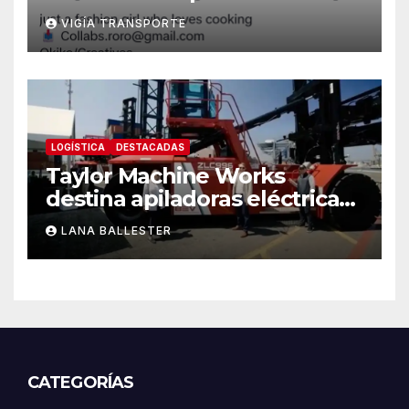
internacional
VIGÍA TRANSPORTE
LOGÍSTICA
DESTACADAS
Taylor Machine Works
destina apiladoras eléctricas
de contenedores de cero
LANA BALLESTER
emisiones a Yusen Terminals
en el Puerto de Los Ángeles
CATEGORÍAS