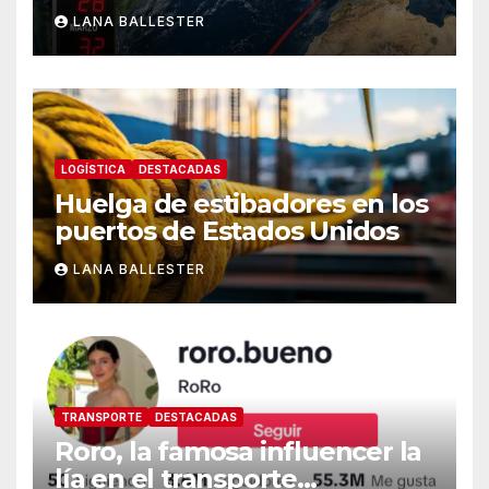
LANA BALLESTER
LOGÍSTICA
DESTACADAS
Huelga de estibadores en los
puertos de Estados Unidos
LANA BALLESTER
TRANSPORTE
DESTACADAS
Roro, la famosa influencer la
lía en el transporte